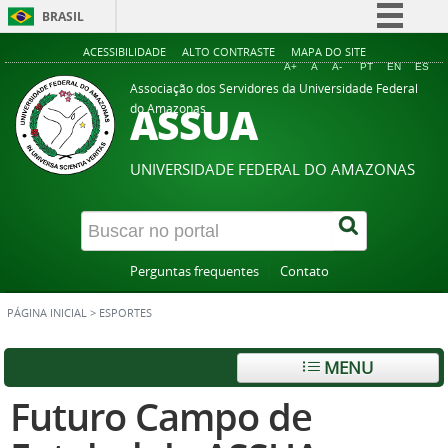
BRASIL
Simplifique!
ACESSIBILIDADE
ALTO CONTRASTE
MAPA DO SITE
A+
A
A-
PT
EN
ES
Comunica BR
Associação dos Servidores da Universidade Federal
ASSUA
do Amazonas
Participe
Acesso à informação
UNIVERSIDADE FEDERAL DO AMAZONAS
Legislação
Canais
Perguntas frequentes
Contato
PÁGINA INICIAL
>
ESPORTES
MENU
Futuro Campo de