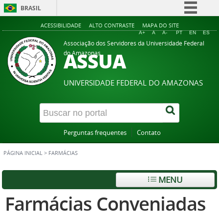
BRASIL
Simplifique!
ACESSIBILIDADE
ALTO CONTRASTE
MAPA DO SITE
A+
A
A-
PT
EN
ES
Comunica BR
Associação dos Servidores da Universidade Federal
ASSUA
do Amazonas
Participe
Acesso à informação
UNIVERSIDADE FEDERAL DO AMAZONAS
Legislação
Canais
Perguntas frequentes
Contato
PÁGINA INICIAL
>
FARMÁCIAS
MENU
Farmácias Conveniadas