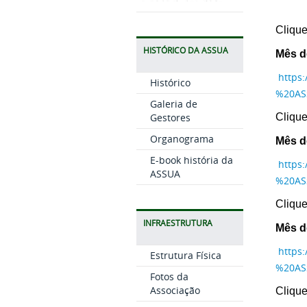
Clique
HISTÓRICO DA ASSUA
Mês d
https
Histórico
%20AS
Galeria de
Clique
Gestores
Organograma
Mês d
E-book história da
https
ASSUA
%20AS
Clique
INFRAESTRUTURA
Mês d
https
Estrutura Física
%20AS
Fotos da
Associação
Clique