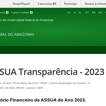
Simplifique!
Comunica BR
Participe
Acesso à infor
 busca
3
Ir para o rodapé
4
A+
A
A-
PT
EN
ES
es da Universidade Federal do Amazonas
DERAL DO AMAZONAS
SUA Transparência - 2023
o: Quarta, 29 de Março de 2023, 19h06
|
Última atualização em Quarta, 18
bro de 2024, 09h48
|
Acessos: 6694
tório Financeiro da ASSUA do Ano 2023.