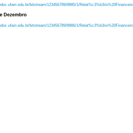
/edoc.ufam.edu.br/bitstream/123456789/8885/1/Relat%c3%b3rio%20Financ
e Dezembro
//edoc.ufam.edu.br/bitstream/123456789/8886/1/Relat%c3%b3rio%20Financ