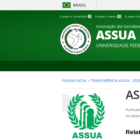
BRASIL
Ir para o conteúdo
1
Ir para o menu
2
Ir para a
Associação dos Servidor
ASSUA
UNIVERSIDADE FE
PÁGINA INICIAL
>
TRANSPARÊNCIA ASSUA - 2023
AS
Publicad
de Setem
Rela