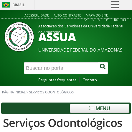
BRASIL
Simplifique!
ACESSIBILIDADE
ALTO CONTRASTE
MAPA DO SITE
A+
A
A-
PT
EN
ES
Comunica BR
Associação dos Servidores da Universidade Federal
ASSUA
do Amazonas
Participe
Acesso à informação
UNIVERSIDADE FEDERAL DO AMAZONAS
Legislação
Canais
Perguntas frequentes
Contato
PÁGINA INICIAL
>
SERVIÇOS ODONTOLÓGICOS
MENU
Serviços Odontológicos