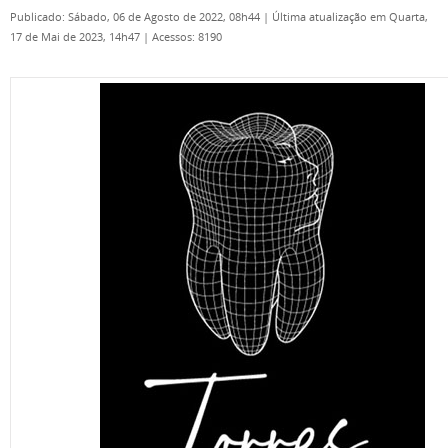
Publicado: Sábado, 06 de Agosto de 2022, 08h44
|
Última atualização em Quarta,
17 de Mai de 2023, 14h47
|
Acessos: 8190